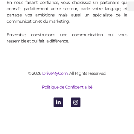
En nous faisant confiance, vous choisissez un partenaire qui
connaît parfaitement votre secteur, parle votre langage, et
partage vos ambitions mais aussi un spécialiste de la
communication et du marketing.
Ensemble, construisons une communication qui vous
ressemble et qui fait la différence.
© 2026
DriveMyCom
. All Rights Reserved.
Politique de Confidentialité
L
I
i
n
n
s
k
t
e
a
d
g
i
r