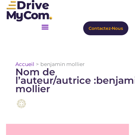
Aller
au
contenu
Contactez-Nous
Accueil
benjamin mollier
Nom de
l’auteur/autrice :benjam
mollier
Holandria