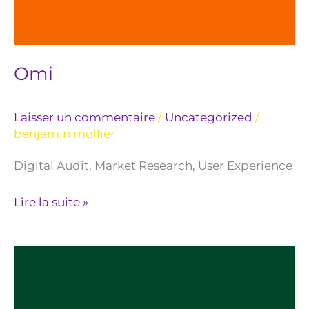
Omi
Laisser un commentaire
/
Uncategorized
/
benjamin mollier
Digital Audit, Market Research, User Experience
Lire la suite »
Cela